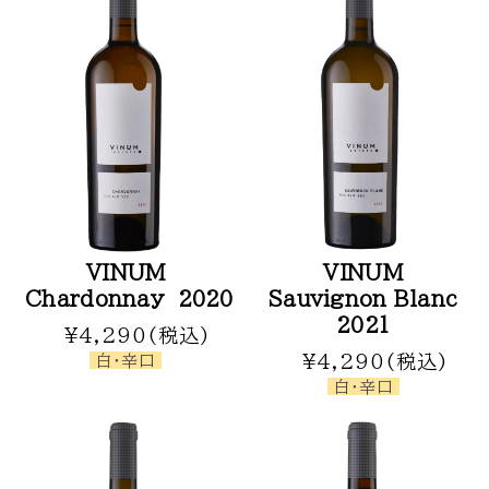
無添加 ジャム
無添加 野菜瓶詰食品
オーガニックオイル
オリジナルギフト
ワインギフト
ワインギフト（セット）
蜂蜜 ギフトセット
ジャム ギフトセット
VINUM
VINUM
オーガニックオイル ギフトセット
Chardonnay 2020
Sauvignon Blanc
母の日 ギフトセット
2021
¥4,290(税込)
白・辛口
¥4,290(税込)
その他
白・辛口
★お買い得商品★
チルド便